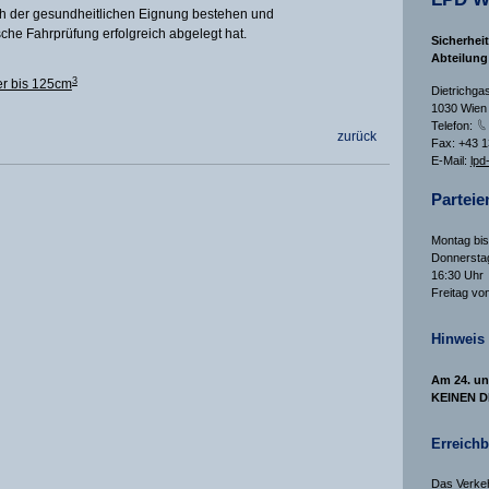
ch der gesundheitlichen Eignung bestehen und
ische Fahrprüfung erfolgreich abgelegt hat.
Sicherhei
Abteilung
3
er bis 125cm
Dietrichga
1030 Wien
Telefon:
zurück
Fax: +43 
E-Mail:
lpd
Parteie
Montag bis
Donnerstag
16:30 Uhr
Freitag vo
Hinweis
Am 24. un
KEINEN D
Erreichb
Das Verkeh