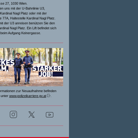
sse 27, 1030 Wien.
hen uns mit der U-Bahnlinie U3,
 Kardinal Nagl Platz oder mit der
e 77A, Haltestelle Kardinal Nagl Platz.
it der U3 anreisen benützen Sie den
dinal Nagl Platz. Ein Lift befindet sich
 beim Aufgang Keinergasse.
formationen zur Neuaufnahme befinden
 unter
www.polizeikarriere.gv.at
.