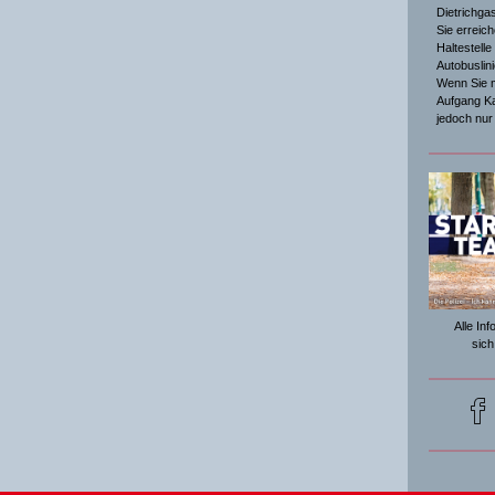
Dietrichga
Sie erreic
Haltestelle
Autobuslini
Wenn Sie m
Aufgang Kar
jedoch nur
Alle In
sich