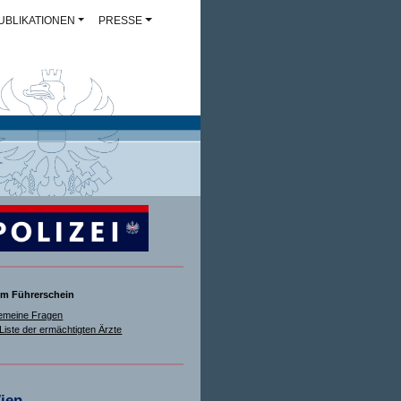
UBLIKATIONEN
PRESSE
m Führerschein
gemeine Fragen
Liste der ermächtigten Ärzte
ien