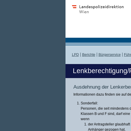
LPD
Berichte
Bürgerservice
Führ
Lenkberechtigung/
Ausdehnung der Lenkerbe
Informationen dazu finden sie auf d
Sonderfall:
Personen, die seit mindestens d
Klassen B und F sind, darf eine
wenn
der Antragsteller glaubhaft
Anhänger gezogen hat,