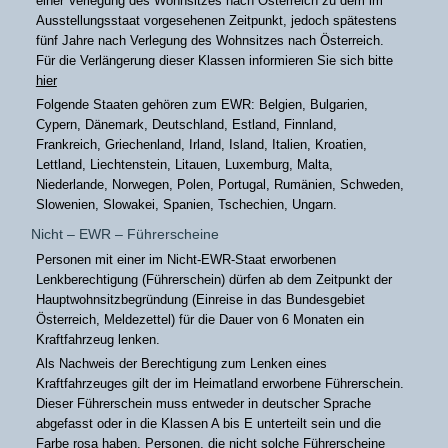
einer Verlegung des Wohnsitzes nach Österreich zu dem im
Ausstellungsstaat vorgesehenen Zeitpunkt, jedoch spätestens
fünf Jahre nach Verlegung des Wohnsitzes nach Österreich.
Für die Verlängerung dieser Klassen informieren Sie sich bitte
hier
Folgende Staaten gehören zum EWR: Belgien, Bulgarien,
Cypern, Dänemark, Deutschland, Estland, Finnland,
Frankreich, Griechenland, Irland, Island, Italien, Kroatien,
Lettland, Liechtenstein, Litauen, Luxemburg, Malta,
Niederlande, Norwegen, Polen, Portugal, Rumänien, Schweden,
Slowenien, Slowakei, Spanien, Tschechien, Ungarn.
Nicht – EWR – Führerscheine
Personen mit einer im Nicht-EWR-Staat erworbenen
Lenkberechtigung (Führerschein) dürfen ab dem Zeitpunkt der
Hauptwohnsitzbegründung (Einreise in das Bundesgebiet
Österreich, Meldezettel) für die Dauer von 6 Monaten ein
Kraftfahrzeug lenken.
Als Nachweis der Berechtigung zum Lenken eines
Kraftfahrzeuges gilt der im Heimatland erworbene Führerschein.
Dieser Führerschein muss entweder in deutscher Sprache
abgefasst oder in die Klassen A bis E unterteilt sein und die
Farbe rosa haben. Personen, die nicht solche Führerscheine