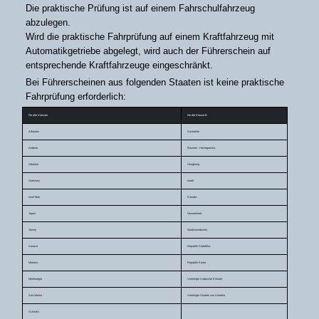
Die praktische Prüfung ist auf einem Fahrschulfahrzeug
abzulegen.
Wird die praktische Fahrprüfung auf einem Kraftfahrzeug mit
Automatikgetriebe abgelegt, wird auch der Führerschein auf
entsprechende Kraftfahrzeuge eingeschränkt.
Bei Führerscheinen aus folgenden Staaten ist keine praktische
Fahrprüfung erforderlich:
Für alle Klassen
Für die Klasse B
Albanien
Australien
Andorra
Bosnien - Herzegowina
Gibraltar
Hongkong
Guernsey
Israel
Insel Man
Kanada
Japan
Neuseeland
Jersey
Nordmazedonien
Kosovo
Republik Südafrika
Monaco
Republik Korea
Montenegro
Vereinigte Arabische Emirate
San Marino
Vereinigte Staaten von Amerika
Schweiz