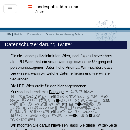
LPD
Berichte
Datenschutz
Datenschutzerklaerung Twitter
Datenschutzerklärung Twitter
Für die Landespolizeidirektion Wien, nachfolgend bezeichnet
als LPD Wien, hat ein verantwortungsbewusster Umgang mit
personenbezogenen Daten hohe Priorität. Wir möchten, dass
Sie wissen, wann wir welche Daten erheben und wie wir sie
verwenden.
Die LPD Wien greift für den hier angebotenen
auf die
Kurznachrichtendienst
Fanpage
technische Plattform und die
Dienste von Twitter Inc., USA –
im Bereich der EU - Twitter
International Company, One
Cumberland Place, Fenian
Street, Dublin 2 D02 AX07,
Irland.
Wir möchten Sie darauf hinweisen, dass Sie diese Twitter-Seite