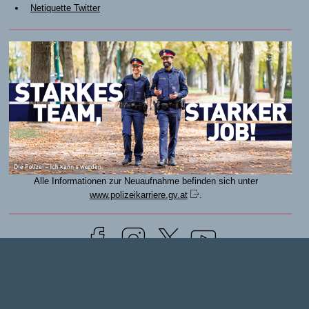
Netiquette Twitter
Alle Informationen zur Neuaufnahme befinden sich unter
www.polizeikarriere.gv.at
.
© Bundesministerium für Inneres
2026
NOTRUFE
|
KONTAKT
|
MELDESTELLEN
|
IMPRESSUM
|
DATENSCHUTZ
|
RSS-FEEDS
|