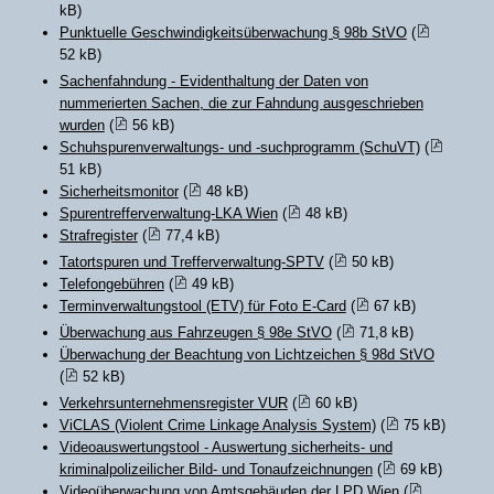
kB)
Punktuelle Geschwindigkeitsüberwachung § 98b StVO
(
52 kB)
Sachenfahndung - Evidenthaltung der Daten von
nummerierten Sachen, die zur Fahndung ausgeschrieben
wurden
(
56 kB)
Schuhspurenverwaltungs- und -suchprogramm (SchuVT)
(
51 kB)
Sicherheitsmonitor
(
48 kB)
Spurentrefferverwaltung-LKA Wien
(
48 kB)
Strafregister
(
77,4 kB)
Tatortspuren und Trefferverwaltung-SPTV
(
50 kB)
Telefongebühren
(
49 kB)
Terminverwaltungstool (ETV) für Foto E-Card
(
67 kB)
Überwachung aus Fahrzeugen § 98e StVO
(
71,8 kB)
Überwachung der Beachtung von Lichtzeichen § 98d StVO
(
52 kB)
Verkehrsunternehmensregister VUR
(
60 kB)
ViCLAS (Violent Crime Linkage Analysis System)
(
75 kB)
Videoauswertungstool - Auswertung sicherheits- und
kriminalpolizeilicher Bild- und Tonaufzeichnungen
(
69 kB)
Videoüberwachung von Amtsgebäuden der LPD Wien
(