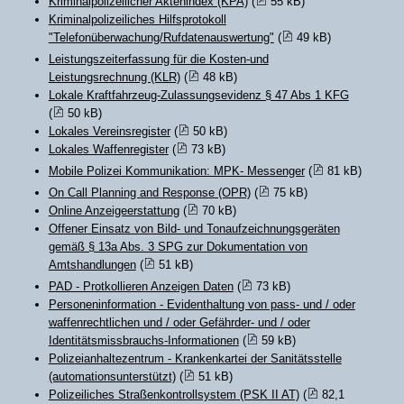
Kriminalpolizeilicher Aktenindex (KPA)
(
55 kB)
Kriminalpolizeiliches Hilfsprotokoll
"Telefonüberwachung/Rufdatenauswertung"
(
49 kB)
Leistungszeiterfassung für die Kosten-und
Leistungsrechnung (KLR)
(
48 kB)
Lokale Kraftfahrzeug-Zulassungsevidenz § 47 Abs 1 KFG
(
50 kB)
Lokales Vereinsregister
(
50 kB)
Lokales Waffenregister
(
73 kB)
Mobile Polizei Kommunikation: MPK- Messenger
(
81 kB)
On Call Planning and Response (OPR)
(
75 kB)
Online Anzeigeerstattung
(
70 kB)
Offener Einsatz von Bild- und Tonaufzeichnungsgeräten
gemäß § 13a Abs. 3 SPG zur Dokumentation von
Amtshandlungen
(
51 kB)
PAD - Protkollieren Anzeigen Daten
(
73 kB)
Personeninformation - Evidenthaltung von pass- und / oder
waffenrechtlichen und / oder Gefährder- und / oder
Identitätsmissbrauchs-Informationen
(
59 kB)
Polizeianhaltezentrum - Krankenkartei der Sanitätsstelle
(automationsunterstützt)
(
51 kB)
Polizeiliches Straßenkontrollsystem (PSK II AT)
(
82,1