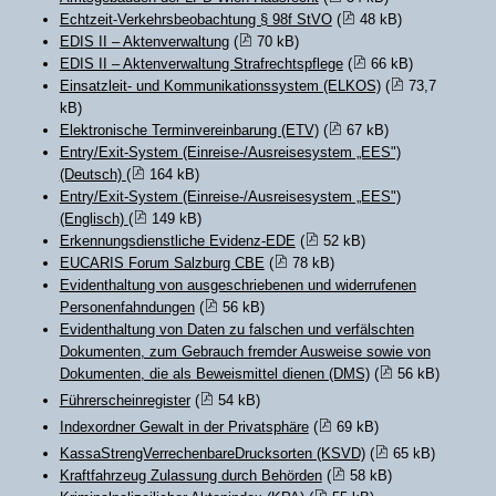
Echtzeit-Verkehrsbeobachtung § 98f StVO
(
48 kB)
EDIS II – Aktenverwaltung
(
70 kB)
EDIS II – Aktenverwaltung Strafrechtspflege
(
66 kB)
Einsatzleit- und Kommunikationssystem (ELKOS)
(
73,7
kB)
Elektronische Terminvereinbarung (ETV)
(
67 kB)
Entry/Exit-System (Einreise-/Ausreisesystem „EES")
(Deutsch)
(
164 kB)
Entry/Exit-System (Einreise-/Ausreisesystem „EES")
(Englisch)
(
149 kB)
Erkennungsdienstliche Evidenz-EDE
(
52 kB)
EUCARIS Forum Salzburg CBE
(
78 kB)
Evidenthaltung von ausgeschriebenen und widerrufenen
Personenfahndungen
(
56 kB)
Evidenthaltung von Daten zu falschen und verfälschten
Dokumenten, zum Gebrauch fremder Ausweise sowie von
Dokumenten, die als Beweismittel dienen (DMS)
(
56 kB)
Führerscheinregister
(
54 kB)
Indexordner Gewalt in der Privatsphäre
(
69 kB)
KassaStrengVerrechenbareDrucksorten (KSVD)
(
65 kB)
Kraftfahrzeug Zulassung durch Behörden
(
58 kB)