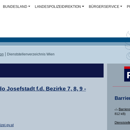
BUNDESLAND
LANDESPOLIZEIDIREKTION
BÜRGERSERVICE
P
ion
Dienststellenverzeichnis Wien
Josefstadt f.d. Bezirke 7, 8, 9 -
Barrie
Barriere
812 kB)
Dienststell
ei.gv.at