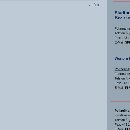
zurück
Stadtpo
Bezirke
Fuhrmanns
Telefon:
Fax: +43 
E-Mail:
SPK
Weitere 
Polizeiin
Fuhrmanns
Telefon:
Fax: +43 
E-Mail:
PI-
Polizeiin
Kandlgass
Telefon:
Fax: +43 
E-Mail:
PI-