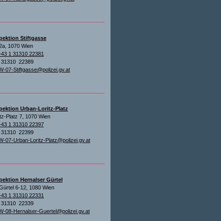
pektion Stiftgasse
 2a, 1070 Wien
+43 1 31310 22381
1 31310 22389
W-07-Stiftgasse@polizei.gv.at
pektion Urban-Loritz-Platz
tz-Platz 7, 1070 Wien
+43 1 31310 22397
1 31310 22399
W-07-Urban-Loritz-Platz@polizei.gv.at
pektion Hernalser Gürtel
Gürtel 6-12, 1080 Wien
+43 1 31310 22331
1 31310 22339
W-08-Hernalser-Guertel@polizei.gv.at