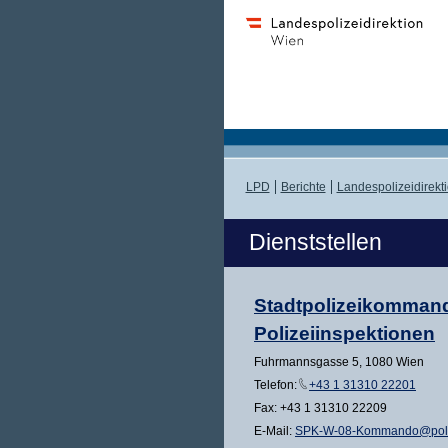
LPD
Berichte
Landespolizeidirekt
Dienststellen
Stadtpolizeikommando 
Polizeiinspektionen
Fuhrmannsgasse 5, 1080 Wien
Telefon:
+43 1 31310 22201
Fax: +43 1 31310 22209
E-Mail:
SPK-W-08-Kommando@poliz