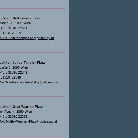
spektion Boltzmanngasse
gasse 20, 1090 Wien
+43 1 31310 22311
1 31310 22319
W-09-Boltzmanngasse@polizei.gv.at
pektion Julius-Tandler-Platz
traße 5, 1090 Wien
+43 1 31310 22341
1 31310 22349
W-09-Julius-Tandler-Platz@polizei.gv.at
spektion Otto-Wagner-Platz
r-Platz 4, 1090 Wien
+43 1 31310 22371
W-09-Otto-Wagner-Platz@polizei.gv.at