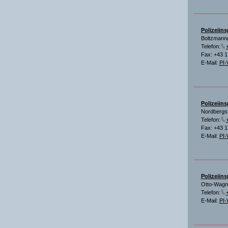
Polizeiin
Boltzmann
Telefon:
Fax: +43 
E-Mail:
PI-
Polizeiins
Nordbergs
Telefon:
Fax: +43 
E-Mail:
PI-
Polizeiin
Otto-Wagne
Telefon:
E-Mail:
PI-