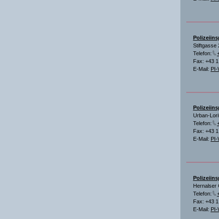
Polizeiins
Stiftgasse
Telefon:
Fax: +43 
E-Mail:
PI-
Polizeiins
Urban-Lori
Telefon:
Fax: +43 
E-Mail:
PI-
Polizeiins
Hernalser 
Telefon:
Fax: +43 
E-Mail:
PI-