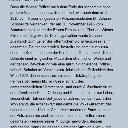
Dass die Wiener Polizei nach dem Ende der Monarchie ohne
größere Veränderungen weiter bestand, war auch dem im Juni
1918 vom Kaiser eingesetzten Polizeipräsidenten Dr. Johann
Schober zu verdanken, der am 30. November 1918 vom
Staatsratsdirektorium der Ersten Republik als Chef der Wiener
Polizei bestätigt wurde. Drei Tage später wurde Schober
zusätzlich zum Leiter des öffentlichen Sicherheitswesens im
gesamten „Deutschösterreich“ bestellt und damit auch zum
obersten Kommandanten der Polizei und Gendarmerie. „Keine
Behörde dient im gleichen Maße dem öffentlichen Wohle und
der ganzen Bevölkerung wie eine gut funktionierende Polizei“,
schrieb Schober im Vorwort zum Jahrbuch der Polizeidirektion
Wien 1929. „Denn sie ist es, die durch Bekämpfung des
Feindes der menschlichen Gesellschaft, des
gemeinschädlichen Verbrechens, und durch Aufrechterhaltung
der öffentlichen Ruhe, Ordnung und Sicherheit nicht nur Leben,
Gesundheit, Hab und Gut jedes einzelnen, sondern auch den
Wohlstand, die Arbeitskraft und damit die Volkswirtschaft des
Landes schützt. Und im Geist einer modernen Entwicklung ist
der Polizeibeamte auch zu einem nützlichen Helfer, einem
geachteten Freunde seiner Mitbürger geworden, dessen
schützende Hand und dessen hilfreicher Arm von allen – und