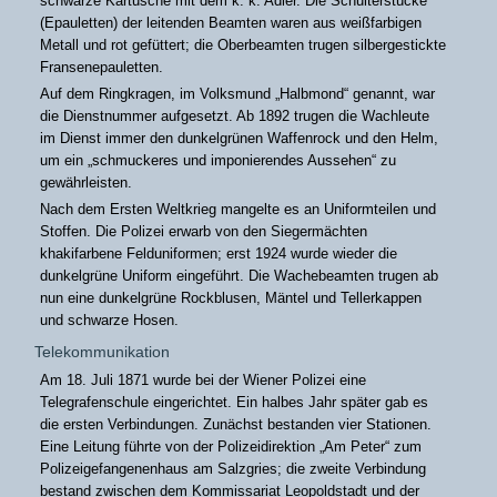
schwarze Kartusche mit dem k. k. Adler. Die Schulterstücke
(Epauletten) der leitenden Beamten waren aus weißfarbigen
Metall und rot gefüttert; die Oberbeamten trugen silbergestickte
Fransenepauletten.
Auf dem Ringkragen, im Volksmund „Halbmond“ genannt, war
die Dienstnummer aufgesetzt. Ab 1892 trugen die Wachleute
im Dienst immer den dunkelgrünen Waffenrock und den Helm,
um ein „schmuckeres und imponierendes Aussehen“ zu
gewährleisten.
Nach dem Ersten Weltkrieg mangelte es an Uniformteilen und
Stoffen. Die Polizei erwarb von den Siegermächten
khakifarbene Felduniformen; erst 1924 wurde wieder die
dunkelgrüne Uniform eingeführt. Die Wachebeamten trugen ab
nun eine dunkelgrüne Rockblusen, Mäntel und Tellerkappen
und schwarze Hosen.
Telekommunikation
Am 18. Juli 1871 wurde bei der Wiener Polizei eine
Telegrafenschule eingerichtet. Ein halbes Jahr später gab es
die ersten Verbindungen. Zunächst bestanden vier Stationen.
Eine Leitung führte von der Polizeidirektion „Am Peter“ zum
Polizeigefangenenhaus am Salzgries; die zweite Verbindung
bestand zwischen dem Kommissariat Leopoldstadt und der