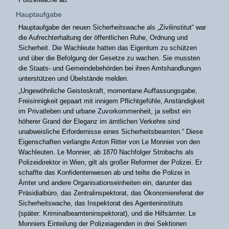
Hauptaufgabe
Hauptaufgabe der neuen Sicherheitswache als „Zivilinstitut“ war
die Aufrechterhaltung der öffentlichen Ruhe, Ordnung und
Sicherheit. Die Wachleute hatten das Eigentum zu schützen
und über die Befolgung der Gesetze zu wachen. Sie mussten
die Staats- und Gemeindebehörden bei ihren Amtshandlungen
unterstützen und Übelstände melden.
„Ungewöhnliche Geisteskraft, momentane Auffassungsgabe,
Freisinnigkeit gepaart mit innigem Pflichtgefühle, Anständigkeit
im Privatleben und urbane Zuvorkommenheit, ja selbst ein
höherer Grand der Eleganz im ämtlichen Verkehre sind
unabweisliche Erfordernisse eines Sicherheitsbeamten.“ Diese
Eigenschaften verlangte Anton Ritter von Le Monnier von den
Wachleuten. Le Monnier, ab 1870 Nachfolger Strobachs als
Polizeidirektor in Wien, gilt als großer Reformer der Polizei. Er
schaffte das Konfidentenwesen ab und teilte die Polizei in
Ämter und andere Organisationseinheiten ein, darunter das
Präsidialbüro, das Zentralinspektorat, das Ökonomiereferat der
Sicherheitswache, das Inspektorat des Agenteninstituts
(später: Kriminalbeamteninspektorat), und die Hilfsämter. Le
Monniers Einteilung der Polizeiagenden in drei Sektionen