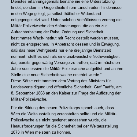
Dienstes erfahrungsgemäß beinahe nie eine Unterstützung
findet, sondern im Gegentheile ihrem Einschreiten Hindernisse
in den Wege gelegt, ja selbst thätlicher Widerstand
entgegengesetzt wird. Unter solchen Verhältnissen vermag die
Militär-Polizeiwache den Anforderungen, die an ein zur
Aufrechterhaltung der Ruhe, Ordnung und Sicherheit
bestimmtes Wach-Institut mit Recht gestellt werden müssen,
nicht zu entsprechen. In Anbetracht dessen und in Erwägung,
daß das neue Wehrgesetz nur eine dreijährige Dienstzeit
normiert, stellt es sich als eine unabweisliche Nothwendigkeit
dar, bereits gegenwärtig Vorsorge zu treffen, daß im nächsten
Jahre successive die Militär-Polizeiwache aufgelöst und an ihre
Stelle eine neue Sicherheitswache errichtet werde.“
Diese Sätze entstammten dem Vortrag des Ministers für
Landesverteidigung und öffentliche Sicherheit, Graf Taaffe, am
8. September 1868 an den Kaiser zur Frage der Auflösung der
Militär-Polizeiwache.
Für die Bildung des neuen Polizeikorps sprach auch, dass
Wien die Weltausstellung veranstalten sollte und die Militär-
Polizeiwache als nicht geeignet angesehen wurde, die
Herausforderungen für die Sicherheit bei der Weltausstellung
1873 in Wien meistern zu können.