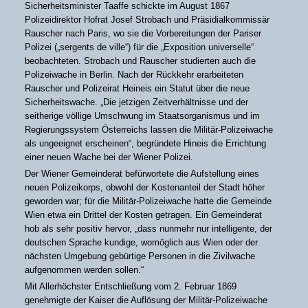
Sicherheitsminister Taaffe schickte im August 1867
Polizeidirektor Hofrat Josef Strobach und Präsidialkommissär
Rauscher nach Paris, wo sie die Vorbereitungen der Pariser
Polizei („sergents de ville“) für die „Exposition universelle“
beobachteten. Strobach und Rauscher studierten auch die
Polizeiwache in Berlin. Nach der Rückkehr erarbeiteten
Rauscher und Polizeirat Heineis ein Statut über die neue
Sicherheitswache. „Die jetzigen Zeitverhältnisse und der
seitherige völlige Umschwung im Staatsorganismus und im
Regierungssystem Österreichs lassen die Militär-Polizeiwache
als ungeeignet erscheinen“, begründete Hineis die Errichtung
einer neuen Wache bei der Wiener Polizei.
Der Wiener Gemeinderat befürwortete die Aufstellung eines
neuen Polizeikorps, obwohl der Kostenanteil der Stadt höher
geworden war; für die Militär-Polizeiwache hatte die Gemeinde
Wien etwa ein Drittel der Kosten getragen. Ein Gemeinderat
hob als sehr positiv hervor, „dass nunmehr nur intelligente, der
deutschen Sprache kundige, womöglich aus Wien oder der
nächsten Umgebung gebürtige Personen in die Zivilwache
aufgenommen werden sollen.“
Mit Allerhöchster Entschließung vom 2. Februar 1869
genehmigte der Kaiser die Auflösung der Militär-Polizeiwache