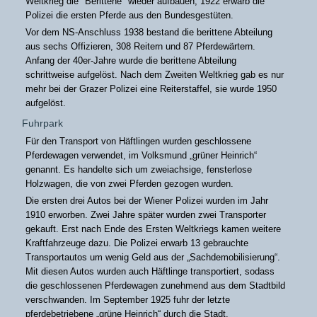
Weltkrieg die "Berittene" wieder aufbauen, 1922 erwarb die
Polizei die ersten Pferde aus den Bundesgestüten.
Vor dem NS-Anschluss 1938 bestand die berittene Abteilung
aus sechs Offizieren, 308 Reitern und 87 Pferdewärtern.
Anfang der 40er-Jahre wurde die berittene Abteilung
schrittweise aufgelöst. Nach dem Zweiten Weltkrieg gab es nur
mehr bei der Grazer Polizei eine Reiterstaffel, sie wurde 1950
aufgelöst.
Fuhrpark
Für den Transport von Häftlingen wurden geschlossene
Pferdewagen verwendet, im Volksmund „grüner Heinrich“
genannt. Es handelte sich um zweiachsige, fensterlose
Holzwagen, die von zwei Pferden gezogen wurden.
Die ersten drei Autos bei der Wiener Polizei wurden im Jahr
1910 erworben. Zwei Jahre später wurden zwei Transporter
gekauft. Erst nach Ende des Ersten Weltkriegs kamen weitere
Kraftfahrzeuge dazu. Die Polizei erwarb 13 gebrauchte
Transportautos um wenig Geld aus der „Sachdemobilisierung“.
Mit diesen Autos wurden auch Häftlinge transportiert, sodass
die geschlossenen Pferdewagen zunehmend aus dem Stadtbild
verschwanden. Im September 1925 fuhr der letzte
pferdebetriebene „grüne Heinrich“ durch die Stadt.