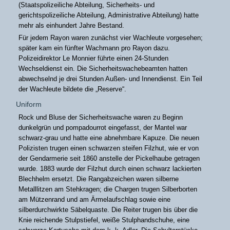
(Staatspolizeiliche Abteilung, Sicherheits- und
gerichtspolizeiliche Abteilung, Administrative Abteilung) hatte
mehr als einhundert Jahre Bestand.
Für jedem Rayon waren zunächst vier Wachleute vorgesehen;
später kam ein fünfter Wachmann pro Rayon dazu.
Polizeidirektor Le Monnier führte einen 24-Stunden
Wechseldienst ein. Die Sicherheitswachebeamten hatten
abwechselnd je drei Stunden Außen- und Innendienst. Ein Teil
der Wachleute bildete die „Reserve“.
Uniform
Rock und Bluse der Sicherheitswache waren zu Beginn
dunkelgrün und pompadourrot eingefasst, der Mantel war
schwarz-grau und hatte eine abnehmbare Kapuze. Die neuen
Polizisten trugen einen schwarzen steifen Filzhut, wie er von
der Gendarmerie seit 1860 anstelle der Pickelhaube getragen
wurde. 1883 wurde der Filzhut durch einen schwarz lackierten
Blechhelm ersetzt. Die Rangabzeichen waren silberne
Metalllitzen am Stehkragen; die Chargen trugen Silberborten
am Mützenrand und am Ärmelaufschlag sowie eine
silberdurchwirkte Säbelquaste. Die Reiter trugen bis über die
Knie reichende Stulpstiefel, weiße Stulphandschuhe, eine