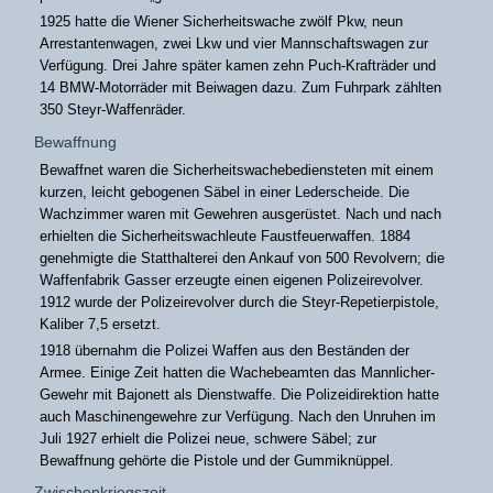
1925 hatte die Wiener Sicherheitswache zwölf Pkw, neun
Arrestantenwagen, zwei Lkw und vier Mannschaftswagen zur
Verfügung. Drei Jahre später kamen zehn Puch-Krafträder und
14 BMW-Motorräder mit Beiwagen dazu. Zum Fuhrpark zählten
350 Steyr-Waffenräder.
Bewaffnung
Bewaffnet waren die Sicherheitswachebediensteten mit einem
kurzen, leicht gebogenen Säbel in einer Lederscheide. Die
Wachzimmer waren mit Gewehren ausgerüstet. Nach und nach
erhielten die Sicherheitswachleute Faustfeuerwaffen. 1884
genehmigte die Statthalterei den Ankauf von 500 Revolvern; die
Waffenfabrik Gasser erzeugte einen eigenen Polizeirevolver.
1912 wurde der Polizeirevolver durch die Steyr-Repetierpistole,
Kaliber 7,5 ersetzt.
1918 übernahm die Polizei Waffen aus den Beständen der
Armee. Einige Zeit hatten die Wachebeamten das Mannlicher-
Gewehr mit Bajonett als Dienstwaffe. Die Polizeidirektion hatte
auch Maschinengewehre zur Verfügung. Nach den Unruhen im
Juli 1927 erhielt die Polizei neue, schwere Säbel; zur
Bewaffnung gehörte die Pistole und der Gummiknüppel.
Zwischenkriegszeit