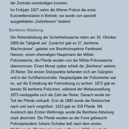
der Zentrale verständigen konnten.
Im Frühjahr 1927 nahm die Wiener Polizei die erste
Kurzwellenstation in Betrieb; sie wurde von speziell
ausgebildeten „Gehörlesern“ bedient.
Berittene Abteilung
Die Reiterabteilung der Sicherheitswache nahm am 16. Oktober
1869 die Tätigkeit auf. Zunächst gab es 27 „berittene
Wachmänner“, geleitet von Bezirksinspektor Ferdinand
Hansen, einem ehemaligen Hauptmann der Militär-
Polizeiwache; die Pferde wurden von der Militär-Polizeiwache
übernommen. Einen Monat später erhielt die „Berittene“ weitere
25 Reiter. Die ersten Stützpunkte befanden sich am Salzgries
und in der Schiffamtsstraße. Hauptaufgabe der Polizeireiter war
es, auf die Einhaltung der Fahrordnung zu achten. 1872 gab es
bereits 66 berittene Polizisten, während der Weltausstellung
1873 verdoppelte sich die Zahl der Reiter. Danach wurde ein
Teil der Pferde verkauft. Erst ab 1890 wurde die Reiterschar
nach und nach vergrößert. 1913 gab es 318 Pferde. Mit
Ausbruch des Ersten Weltkriegs wurde die Berittene Abteilung
stark dezimiert. Die Pferde wurden an der Front gebraucht.
Polizeipräsident Johann Schober ließ nach dem ersten